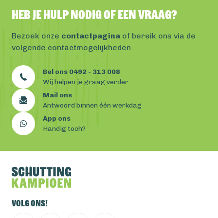
Heb je hulp nodig of een vraag?
Bezoek onze
contactpagina
of bereik ons via de
volgende contactmogelijkheden
Bel ons 0492 - 313 008
Wij helpen je graag verder
Mail ons
Antwoord binnen één werkdag
App ons
Handig toch?
Volg ons!