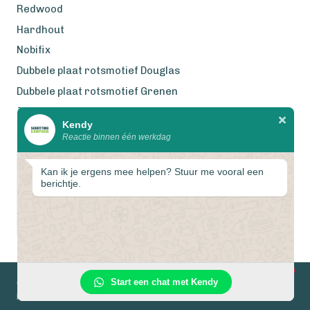
Redwood
Hardhout
Nobifix
Dubbele plaat rotsmotief Douglas
Dubbele plaat rotsmotief Grenen
Zweeds Rabat Douglas
Kendy
Reactie binnen één werkdag
Wij werken met eerlijke
gecertificeerde houtsoorten
Kan ik je ergens mee helpen? Stuur me vooral een
berichtje.
1
Start een chat met Kendy
© 2026 Schuttingkampioen
Privacyverklaring
Algemene voorwaarden