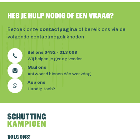
Heb je hulp nodig of een vraag?
Bezoek onze
contactpagina
of bereik ons via de
volgende contactmogelijkheden
Bel ons 0492 - 313 008
Wij helpen je graag verder
Mail ons
Antwoord binnen één werkdag
App ons
Handig toch?
Volg ons!