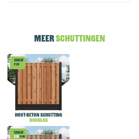
Meer
schuttingen
Vanaf
p/m
Hout-beton schutting
Douglas
Vanaf
119
p/m