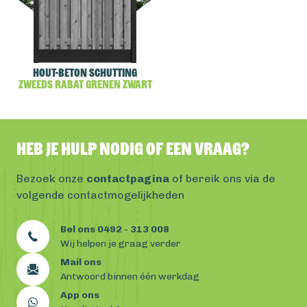
Hout-beton schutting
Zweeds Rabat Grenen Zwart
Heb je hulp nodig of een vraag?
Bezoek onze
contactpagina
of bereik ons via de
volgende contactmogelijkheden
Bel ons 0492 - 313 008
Wij helpen je graag verder
Mail ons
Antwoord binnen één werkdag
App ons