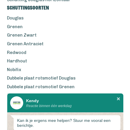
Schuttingsoorten
Douglas
Grenen
Grenen Zwart
Grenen Antraciet
Redwood
Hardhout
Nobifix
Dubbele plaat rotsmotief Douglas
Dubbele plaat rotsmotief Grenen
Zweeds Rabat Douglas
Kendy
Reactie binnen één werkdag
Wij werken met eerlijke
gecertificeerde houtsoorten
Kan ik je ergens mee helpen? Stuur me vooral een
berichtje.