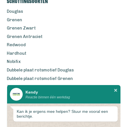
Schuttingsoorten
Douglas
Grenen
Grenen Zwart
Grenen Antraciet
Redwood
Hardhout
Nobifix
Dubbele plaat rotsmotief Douglas
Dubbele plaat rotsmotief Grenen
Zweeds Rabat Douglas
Kendy
Reactie binnen één werkdag
Wij werken met eerlijke
gecertificeerde houtsoorten
Kan ik je ergens mee helpen? Stuur me vooral een
berichtje.