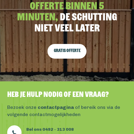
Offerte binnen 5
minuten,
De schutting
niet veel later
Gratis offerte
Heb je hulp nodig of een vraag?
Bezoek onze
contactpagina
of bereik ons via de
volgende contactmogelijkheden
Bel ons 0492 - 313 008