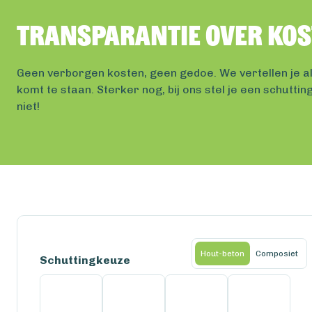
Transparantie over ko
Geen verborgen kosten, geen gedoe. We vertellen je al
komt te staan. Sterker nog, bij ons stel je een schutt
niet!
Hout-beton
Composiet
Schuttingkeuze