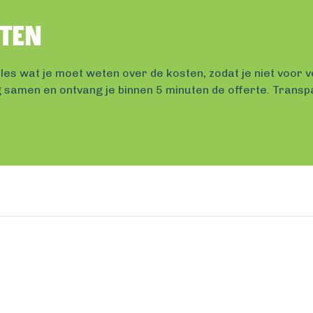
sten
les wat je moet weten over de kosten, zodat je niet voor 
ing samen en ontvang je binnen 5 minuten de offerte. Trans