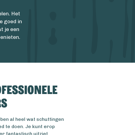
elen. Het
e goed in
t je een
genieten.
fessionele
rs
ben al heel wat schuttingen
d te doen. Je kunt erop
r fantastisch uitziet.