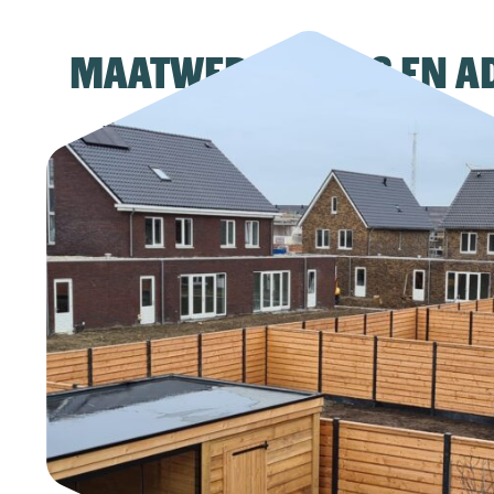
Maatwerkopties en a
Wil je iets speciaals voor jouw schutting? We
maatwerkopties en kunnen je adviseren over d
keuzes voor jouw situatie. Jouw wensen staan 
we doen er alles aan om ze te vervullen