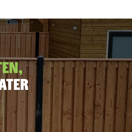
ten,
later