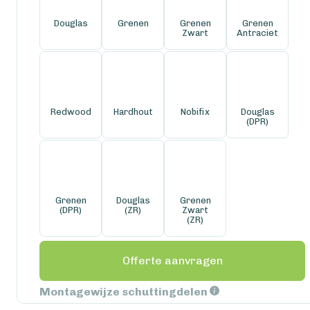
Douglas
Grenen
Grenen
Grenen
Zwart
Antraciet
Redwood
Hardhout
Nobifix
Douglas
(DPR)
Grenen
Douglas
Grenen
(DPR)
(ZR)
Zwart
(ZR)
Offerte aanvragen
DPR: Dubbele plaat rotsmotief
ZR: Zweeds rabat
Montagewijze schuttingdelen