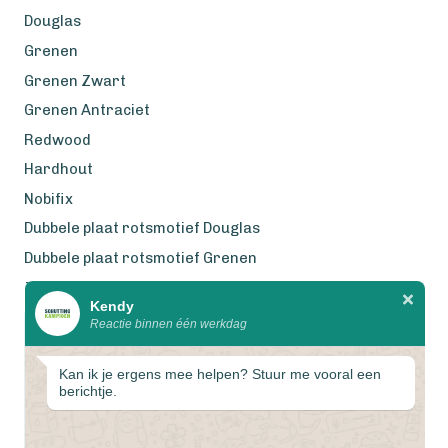
Douglas
Grenen
Grenen Zwart
Grenen Antraciet
Redwood
Hardhout
Nobifix
Dubbele plaat rotsmotief Douglas
Dubbele plaat rotsmotief Grenen
Zweeds Rabat Douglas
Kendy
Reactie binnen één werkdag
Wij werken met eerlijke
gecertificeerde houtsoorten
Kan ik je ergens mee helpen? Stuur me vooral een
berichtje.