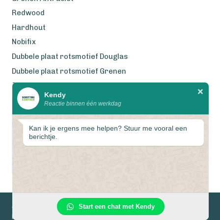
Redwood
Hardhout
Nobifix
Dubbele plaat rotsmotief Douglas
Dubbele plaat rotsmotief Grenen
Zweeds Rabat Douglas
Kendy
Reactie binnen één werkdag
Wij werken met eerlijke
gecertificeerde houtsoorten
Kan ik je ergens mee helpen? Stuur me vooral een
berichtje.
1
Start een chat met Kendy
© 2026 Schuttingkampioen
Privacyverklaring
Algemene voorwaarden