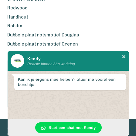
Redwood
Hardhout
Nobifix
Dubbele plaat rotsmotief Douglas
Dubbele plaat rotsmotief Grenen
Zweeds Rabat Douglas
Kendy
Reactie binnen één werkdag
Wij werken met eerlijke
gecertificeerde houtsoorten
Kan ik je ergens mee helpen? Stuur me vooral een
berichtje.
Start een chat met Kendy
© 2026 Schuttingkampioen
Privacyverklaring
Algemene voorwaarden