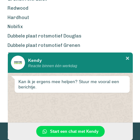
Redwood
Hardhout
Nobifix
Dubbele plaat rotsmotief Douglas
Dubbele plaat rotsmotief Grenen
Zweeds Rabat Douglas
Kendy
Reactie binnen één werkdag
Wij werken met eerlijke
gecertificeerde houtsoorten
Kan ik je ergens mee helpen? Stuur me vooral een
berichtje.
1
Start een chat met Kendy
© 2026 Schuttingkampioen
Privacyverklaring
Algemene voorwaarden