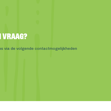
en vraag?
ns via de volgende contactmogelijkheden