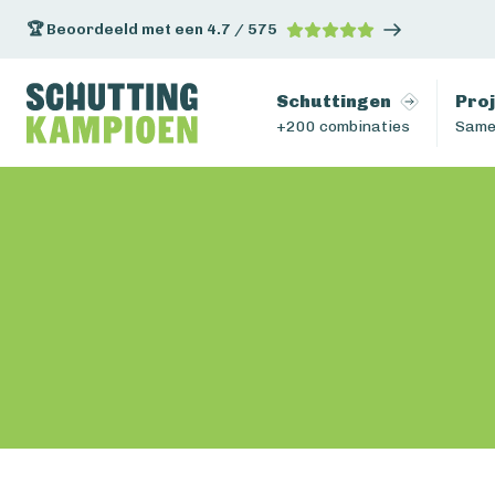
🏆 Beoordeeld met een 4.7 / 575
Schuttingen
Pro
+200 combinaties
Same