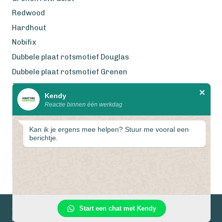
Redwood
Hardhout
Nobifix
Dubbele plaat rotsmotief Douglas
Dubbele plaat rotsmotief Grenen
Zweeds Rabat Douglas
Kendy
Reactie binnen één werkdag
Wij werken met eerlijke
gecertificeerde houtsoorten
Kan ik je ergens mee helpen? Stuur me vooral een
berichtje.
1
Start een chat met Kendy
© 2026 Schuttingkampioen
Privacyverklaring
Algemene voorwaarden