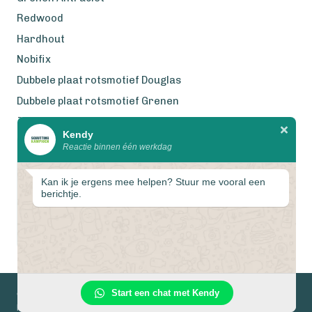
Redwood
Hardhout
Nobifix
Dubbele plaat rotsmotief Douglas
Dubbele plaat rotsmotief Grenen
Zweeds Rabat Douglas
Kendy
Reactie binnen één werkdag
Wij werken met eerlijke
gecertificeerde houtsoorten
Kan ik je ergens mee helpen? Stuur me vooral een
berichtje.
Start een chat met Kendy
© 2026 Schuttingkampioen
Privacyverklaring
Algemene voorwaarden