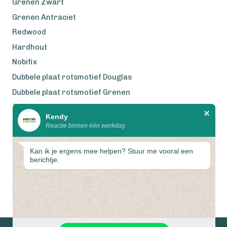
Grenen Zwart
Grenen Antraciet
Redwood
Hardhout
Nobifix
Dubbele plaat rotsmotief Douglas
Dubbele plaat rotsmotief Grenen
Zweeds Rabat Douglas
Kendy
Reactie binnen één werkdag
Wij werken met eerlijke
gecertificeerde houtsoorten
Kan ik je ergens mee helpen? Stuur me vooral een
berichtje.