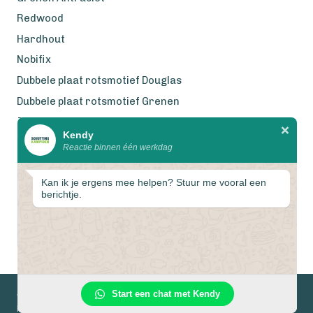
Redwood
Hardhout
Nobifix
Dubbele plaat rotsmotief Douglas
Dubbele plaat rotsmotief Grenen
Zweeds Rabat Douglas
Kendy
Reactie binnen één werkdag
Wij werken met eerlijke
gecertificeerde houtsoorten
Kan ik je ergens mee helpen? Stuur me vooral een
berichtje.
1
Start een chat met Kendy
© 2026 Schuttingkampioen
Privacyverklaring
Algemene voorwaarden