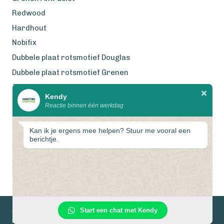
Redwood
Hardhout
Nobifix
Dubbele plaat rotsmotief Douglas
Dubbele plaat rotsmotief Grenen
Zweeds Rabat Douglas
Kendy
Reactie binnen één werkdag
Wij werken met eerlijke
gecertificeerde houtsoorten
Kan ik je ergens mee helpen? Stuur me vooral een
berichtje.
1
Start een chat met Kendy
© 2026 Schuttingkampioen
Privacyverklaring
Algemene voorwaarden