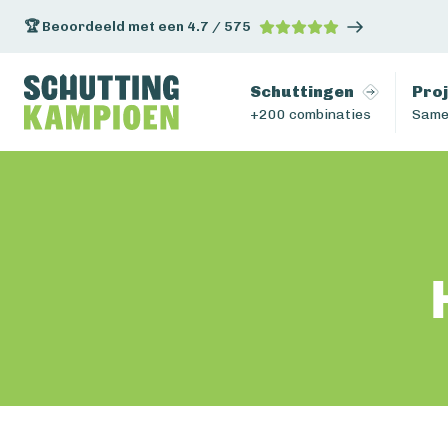
🏆 Beoordeeld met een 4.7 / 575
Schuttingen
Pro
+200 combinaties
Same