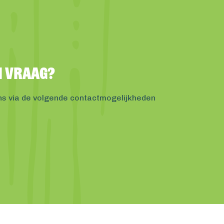
en vraag?
ns via de volgende contactmogelijkheden