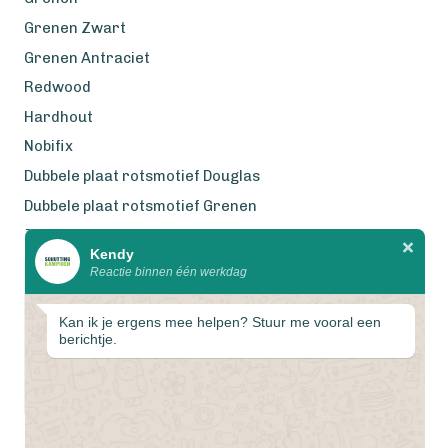
Grenen Zwart
Grenen Antraciet
Redwood
Hardhout
Nobifix
Dubbele plaat rotsmotief Douglas
Dubbele plaat rotsmotief Grenen
Zweeds Rabat Douglas
Kendy
Reactie binnen één werkdag
Wij werken met eerlijke
gecertificeerde houtsoorten
Kan ik je ergens mee helpen? Stuur me vooral een
berichtje.