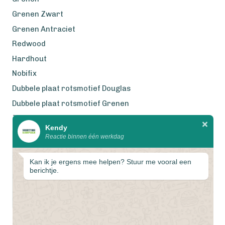
Grenen Zwart
Grenen Antraciet
Redwood
Hardhout
Nobifix
Dubbele plaat rotsmotief Douglas
Dubbele plaat rotsmotief Grenen
Zweeds Rabat Douglas
Kendy
Reactie binnen één werkdag
Wij werken met eerlijke
gecertificeerde houtsoorten
Kan ik je ergens mee helpen? Stuur me vooral een
berichtje.