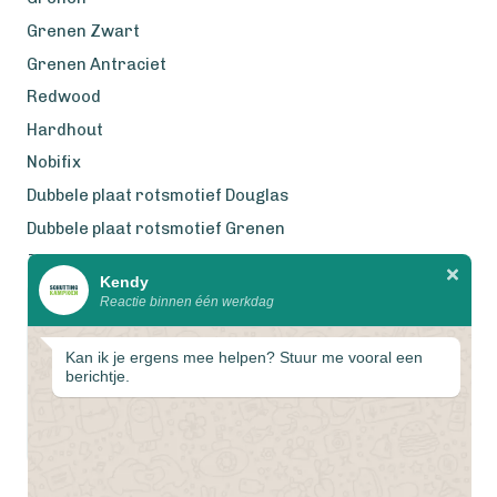
Grenen Zwart
Grenen Antraciet
Redwood
Hardhout
Nobifix
Dubbele plaat rotsmotief Douglas
Dubbele plaat rotsmotief Grenen
Zweeds Rabat Douglas
Kendy
Reactie binnen één werkdag
Wij werken met eerlijke
gecertificeerde houtsoorten
Kan ik je ergens mee helpen? Stuur me vooral een
berichtje.