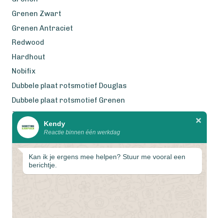
Grenen Zwart
Grenen Antraciet
Redwood
Hardhout
Nobifix
Dubbele plaat rotsmotief Douglas
Dubbele plaat rotsmotief Grenen
Zweeds Rabat Douglas
Kendy
Reactie binnen één werkdag
Wij werken met eerlijke
gecertificeerde houtsoorten
Kan ik je ergens mee helpen? Stuur me vooral een
berichtje.