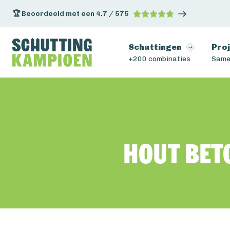
🏆 Beoordeeld met een 4.7 / 575
Schuttingen
Pro
+200 combinaties
Same
Hout bet