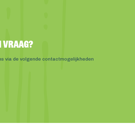
en vraag?
ns via de volgende contactmogelijkheden