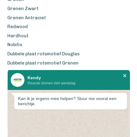
Grenen Zwart
Grenen Antraciet
Redwood
Hardhout
Nobifix
Dubbele plaat rotsmotief Douglas
Dubbele plaat rotsmotief Grenen
Zweeds Rabat Douglas
Kendy
Reactie binnen één werkdag
Wij werken met eerlijke
gecertificeerde houtsoorten
Kan ik je ergens mee helpen? Stuur me vooral een
berichtje.