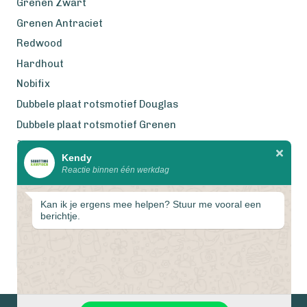
Grenen Zwart
Grenen Antraciet
Redwood
Hardhout
Nobifix
Dubbele plaat rotsmotief Douglas
Dubbele plaat rotsmotief Grenen
Zweeds Rabat Douglas
Kendy
Reactie binnen één werkdag
Wij werken met eerlijke
gecertificeerde houtsoorten
Kan ik je ergens mee helpen? Stuur me vooral een
berichtje.
1