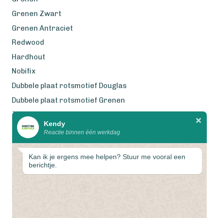
Grenen Zwart
Grenen Antraciet
Redwood
Hardhout
Nobifix
Dubbele plaat rotsmotief Douglas
Dubbele plaat rotsmotief Grenen
Zweeds Rabat Douglas
Kendy
Reactie binnen één werkdag
Wij werken met eerlijke
gecertificeerde houtsoorten
Kan ik je ergens mee helpen? Stuur me vooral een
berichtje.