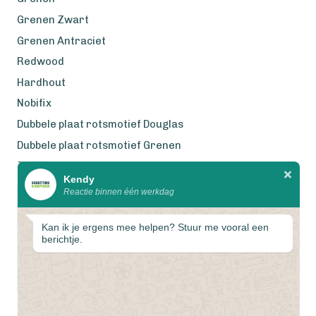
Grenen Zwart
Grenen Antraciet
Redwood
Hardhout
Nobifix
Dubbele plaat rotsmotief Douglas
Dubbele plaat rotsmotief Grenen
Zweeds Rabat Douglas
Kendy
Reactie binnen één werkdag
Wij werken met eerlijke
gecertificeerde houtsoorten
Kan ik je ergens mee helpen? Stuur me vooral een
berichtje.