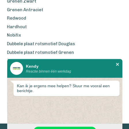
Grenen Zwart
Grenen Antraciet
Redwood
Hardhout
Nobifix
Dubbele plaat rotsmotief Douglas
Dubbele plaat rotsmotief Grenen
Zweeds Rabat Douglas
Kendy
Reactie binnen één werkdag
Wij werken met eerlijke
gecertificeerde houtsoorten
Kan ik je ergens mee helpen? Stuur me vooral een
berichtje.