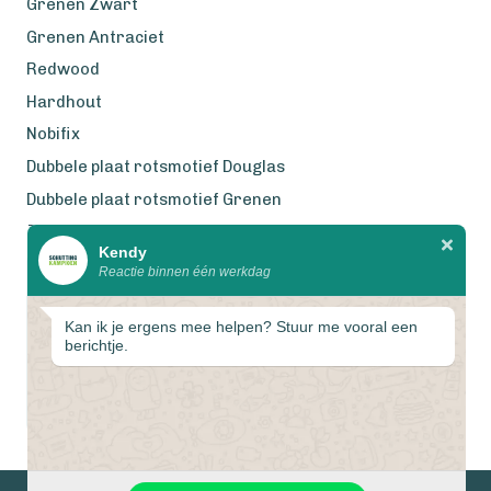
Grenen Zwart
Grenen Antraciet
Redwood
Hardhout
Nobifix
Dubbele plaat rotsmotief Douglas
Dubbele plaat rotsmotief Grenen
Zweeds Rabat Douglas
Kendy
Reactie binnen één werkdag
Wij werken met eerlijke
gecertificeerde houtsoorten
Kan ik je ergens mee helpen? Stuur me vooral een
berichtje.