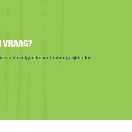
en vraag?
ns via de volgende contactmogelijkheden