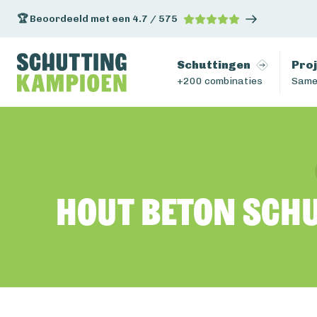
🏆 Beoordeeld met een 4.7 / 575
Schuttingen
Pro
+200 combinaties
Same
Hout beton schu