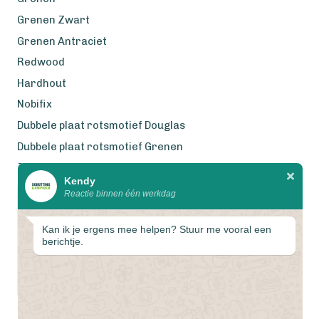
Grenen Zwart
Grenen Antraciet
Redwood
Hardhout
Nobifix
Dubbele plaat rotsmotief Douglas
Dubbele plaat rotsmotief Grenen
Zweeds Rabat Douglas
Kendy
Reactie binnen één werkdag
Wij werken met eerlijke
gecertificeerde houtsoorten
Kan ik je ergens mee helpen? Stuur me vooral een
berichtje.