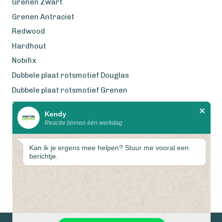
Grenen Zwart
Grenen Antraciet
Redwood
Hardhout
Nobifix
Dubbele plaat rotsmotief Douglas
Dubbele plaat rotsmotief Grenen
Zweeds Rabat Douglas
Kendy
Reactie binnen één werkdag
Wij werken met eerlijke
gecertificeerde houtsoorten
Kan ik je ergens mee helpen? Stuur me vooral een
berichtje.
1