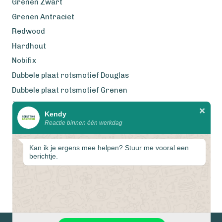
Grenen Zwart
Grenen Antraciet
Redwood
Hardhout
Nobifix
Dubbele plaat rotsmotief Douglas
Dubbele plaat rotsmotief Grenen
Zweeds Rabat Douglas
Kendy
Reactie binnen één werkdag
Wij werken met eerlijke
gecertificeerde houtsoorten
Kan ik je ergens mee helpen? Stuur me vooral een
berichtje.