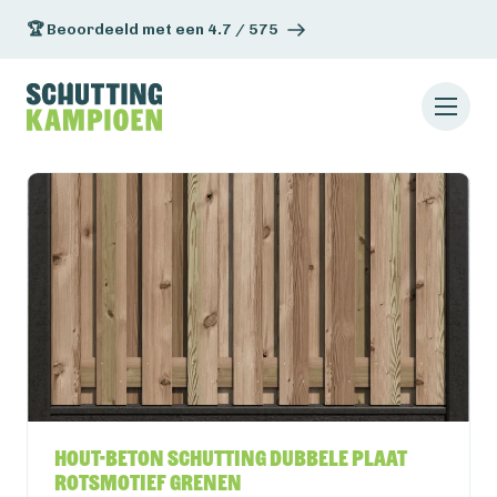
🏆 Beoordeeld met een 4.7 / 575
Hout-beton schutting dubbele plaat
rotsmotief Grenen