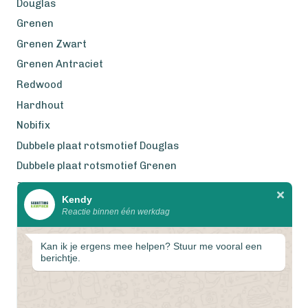
Douglas
Grenen
Grenen Zwart
Grenen Antraciet
Redwood
Hardhout
Nobifix
Dubbele plaat rotsmotief Douglas
Dubbele plaat rotsmotief Grenen
Zweeds Rabat Douglas
Kendy
Reactie binnen één werkdag
Wij werken met eerlijke
gecertificeerde houtsoorten
Kan ik je ergens mee helpen? Stuur me vooral een
berichtje.