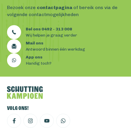
Bezoek onze
contactpagina
of bereik ons via de
volgende contactmogelijkheden
Bel ons 0492 - 313 008
Wij helpen je graag verder
Mail ons
Antwoord binnen één werkdag
App ons
Handig toch?
Volg ons!