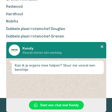
Redwood
Hardhout
Nobifix
Dubbele plaat rotsmotief Douglas
Dubbele plaat rotsmotief Grenen
Zweeds Rabat Douglas
Kendy
Reactie binnen één werkdag
Wij werken met eerlijke
gecertificeerde houtsoorten
Kan ik je ergens mee helpen? Stuur me vooral een
berichtje.
Start een chat met Kendy
© 2026 Schuttingkampioen
Privacyverklaring
Algemene voorwaarden